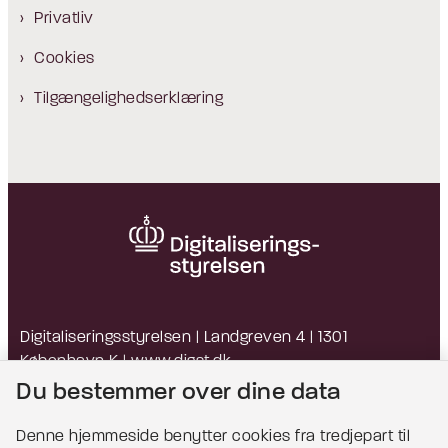
Privatliv
Cookies
Tilgængelighedserklæring
Digitaliseringsstyrelsen | Landgreven 4 | 1301
København K |
www.digst.dk
EAN: 5798009814203 | CVR: 34051178
Du bestemmer over dine data
Denne hjemmeside benytter cookies fra tredjepart til