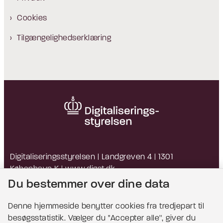
Cookies
Tilgængelighedserklæring
Digitaliseringsstyrelsen | Landgreven 4 | 1301
København K |
www.digst.dk
EAN: 5798009814203 | CVR: 34051178
Du bestemmer over dine data
Denne hjemmeside benytter cookies fra tredjepart til
besøgsstatistik. Vælger du ''Accepter alle'', giver du