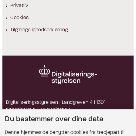
Privatliv
Cookies
Tilgængelighedserklæring
Digitaliseringsstyrelsen | Landgreven 4 | 1301
København K |
www.digst.dk
EAN: 5798009814203 | CVR: 34051178
Du bestemmer over dine data
Denne hjemmeside benytter cookies fra tredjepart til