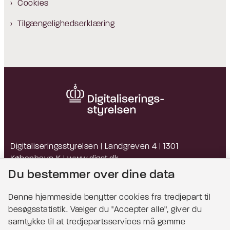
Cookies
Tilgængelighedserklæring
Digitaliseringsstyrelsen | Landgreven 4 | 1301
København K |
www.digst.dk
EAN: 5798009814203 | CVR: 34051178
Du bestemmer over dine data
Denne hjemmeside benytter cookies fra tredjepart til
besøgsstatistik. Vælger du ''Accepter alle'', giver du
Bemærk!
samtykke til at tredjepartsservices må gemme