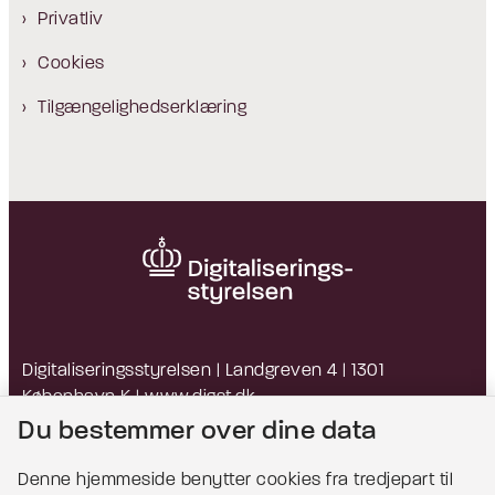
Privatliv
Cookies
Tilgængelighedserklæring
Digitaliseringsstyrelsen | Landgreven 4 | 1301
København K |
www.digst.dk
EAN: 5798009814203 | CVR: 34051178
Du bestemmer over dine data
Denne hjemmeside benytter cookies fra tredjepart til