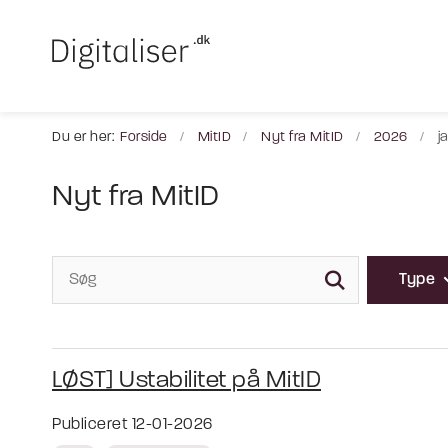
Du er her:
Forside
MitID
Nyt fra MitID
2026
j
Nyt fra MitID
Type
LØST] Ustabilitet på MitID
Publiceret 12-01-2026