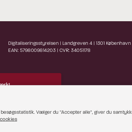
Digitaliseringsstyrelsen | Landgreven 4 | 1301 København
EAN: 5798009814203 | CVR: 34051178
rk!
 indhold kræver cookies
blive vist korrekt.
esøgsstatistik. Vælger du ''Accepter alle'', giver du samtykke
cookies
 mere om cookies