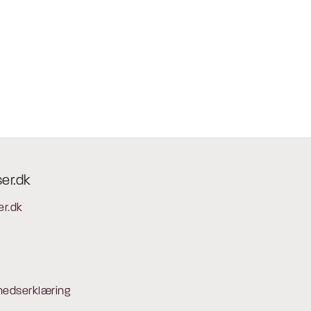
ser.dk
er.dk
hedserklæring