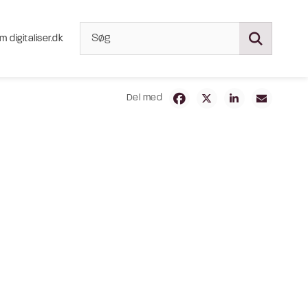
m digitaliser.dk
Del med