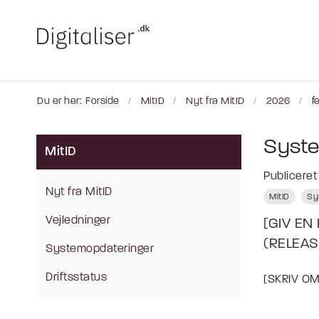
Du er her:
Forside
MitID
Nyt fra MitID
2026
f
Syste
MitID
Publicere
Nyt fra MitID
MitID
Sy
Vejledninger
[GIV EN
(RELEAS
Systemopdateringer
Driftsstatus
[SKRIV O