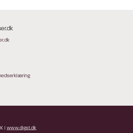
ser.dk
er.dk
hedserklæring
 K |
www.digst.dk