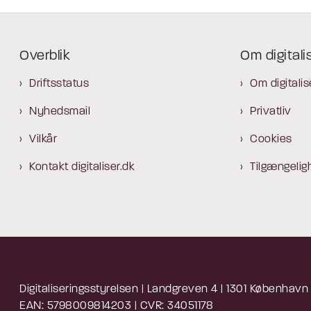
Overblik
Om digitali
Driftsstatus
Om digitalis
Nyhedsmail
Privatliv
Vilkår
Cookies
Kontakt digitaliser.dk
Tilgængelig
Digitaliseringsstyrelsen | Landgreven 4 | 1301 København
EAN: 5798009814203 | CVR: 34051178