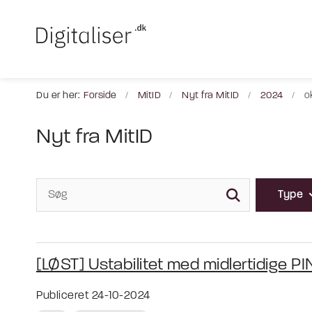
Du er her:
Forside
MitID
Nyt fra MitID
2024
o
Nyt fra MitID
Type
[LØST] Ustabilitet med midlertidige PI
Publiceret 24-10-2024