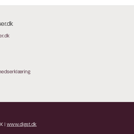
ser.dk
er.dk
hedserklæring
 K |
www.digst.dk