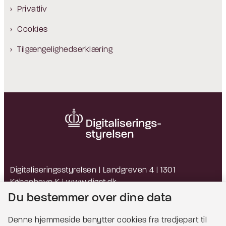
Privatliv
Cookies
Tilgængelighedserklæring
Digitaliseringsstyrelsen | Landgreven 4 | 1301
København K |
www.digst.dk
EAN: 5798009814203 | CVR: 34051178
Du bestemmer over dine data
Denne hjemmeside benytter cookies fra tredjepart til