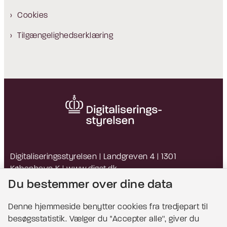
Cookies
Tilgængelighedserklæring
Digitaliseringsstyrelsen | Landgreven 4 | 1301
København K |
www.digst.dk
EAN: 5798009814203 | CVR: 34051178
Du bestemmer over dine data
Denne hjemmeside benytter cookies fra tredjepart til
besøgsstatistik. Vælger du ''Accepter alle'', giver du