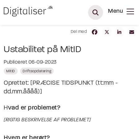
Menu
Del med
Ustabilitet på MitID
Publiceret 06-09-2023
MitID
Driftsopdatering
Oprettet: [PRÆCISE TIDSPUNKT (tt:mm -
dd.mm.åååå)]
H
vad er problemet?
[RIGTIG BESKRIVELSE AF PROBLEMET]
Hvem er berørt?