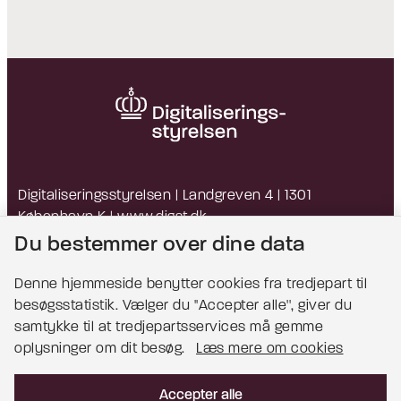
Digitaliseringsstyrelsen | Landgreven 4 | 1301
København K |
www.digst.dk
EAN: 5798009814203 | CVR: 34051178
Du bestemmer over dine data
Denne hjemmeside benytter cookies fra tredjepart til
besøgsstatistik. Vælger du ''Accepter alle'', giver du
Bemærk!
samtykke til at tredjepartsservices må gemme
oplysninger om dit besøg.
Læs mere om cookies
Dette indhold kræver cookies for at blive vist
korrekt.
Accepter alle