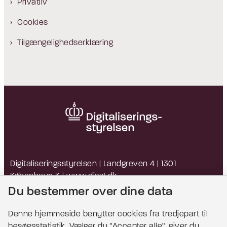
Privatliv
Cookies
Tilgængelighedserklæring
Digitaliseringsstyrelsen | Landgreven 4 | 1301
København K |
www.digst.dk
EAN: 5798009814203 | CVR: 34051178
Du bestemmer over dine data
Denne hjemmeside benytter cookies fra tredjepart til
besøgsstatistik. Vælger du ''Accepter alle'', giver du