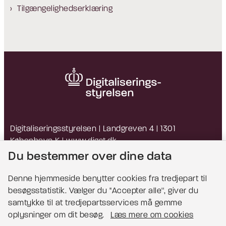
Tilgængelighedserklæring
Digitaliseringsstyrelsen | Landgreven 4 | 1301
København K |
www.digst.dk
EAN: 5798009814203 | CVR: 34051178
Du bestemmer over dine data
Denne hjemmeside benytter cookies fra tredjepart til
besøgsstatistik. Vælger du ''Accepter alle'', giver du
Bemærk!
samtykke til at tredjepartsservices må gemme
oplysninger om dit besøg.
Læs mere om cookies
Dette indhold kræver cookies for at blive vist