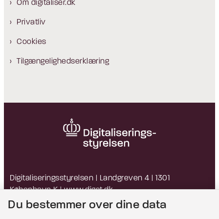
Om digitaliser.dk
Privatliv
Cookies
Tilgængelighedserklæring
Digitaliseringsstyrelsen | Landgreven 4 | 1301
København K |
www.digst.dk
EAN: 5798009814203 | CVR: 34051178
Du bestemmer over dine data