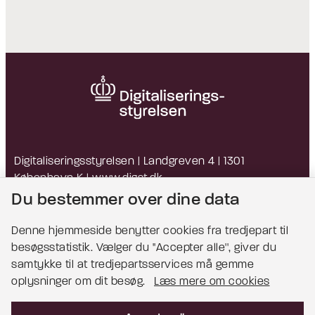
Digitaliseringsstyrelsen | Landgreven 4 | 1301
København K |
www.digst.dk
EAN: 5798009814203 | CVR: 34051178
Du bestemmer over dine data
Denne hjemmeside benytter cookies fra tredjepart til
besøgsstatistik. Vælger du ''Accepter alle'', giver du
Bemærk!
samtykke til at tredjepartsservices må gemme
oplysninger om dit besøg.
Læs mere om cookies
Dette indhold kræver cookies for at blive vist
korrekt.