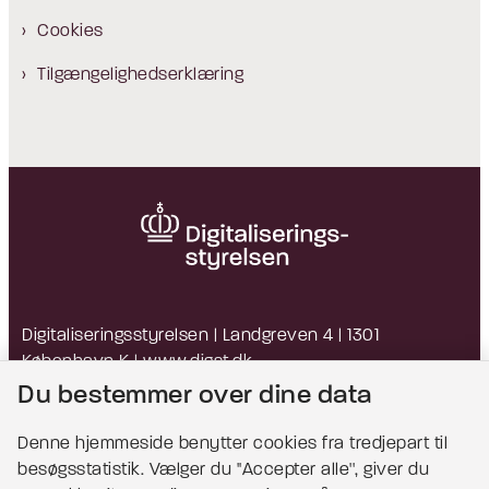
Cookies
Tilgængelighedserklæring
Digitaliseringsstyrelsen | Landgreven 4 | 1301
København K |
www.digst.dk
EAN: 5798009814203 | CVR: 34051178
Du bestemmer over dine data
Denne hjemmeside benytter cookies fra tredjepart til
besøgsstatistik. Vælger du ''Accepter alle'', giver du