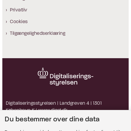
Privatliv
Cookies
Tilgængelighedserklæring
Digitaliseringsstyrelsen | Landgreven 4 | 1301
København K |
www.digst.dk
EAN: 5798009814203 | CVR: 34051178
Du bestemmer over dine data