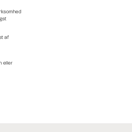
virksomhed
igst
t af
 eller