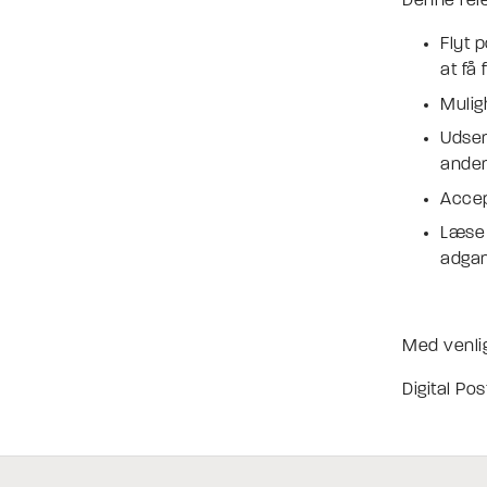
Denne rel
Flyt 
at få 
Mulig
Udsen
anden
Accep
Læse 
adgan
Med venlig
Digital Pos