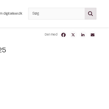
m digitaliser.dk
Del med
25