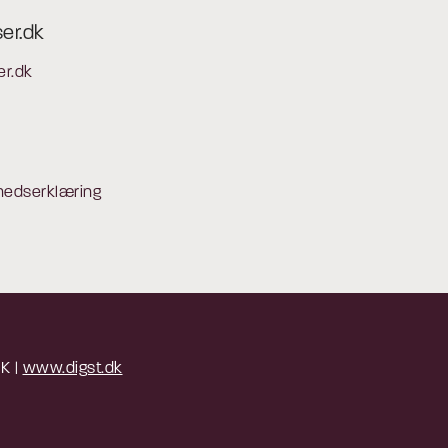
ser.dk
er.dk
hedserklæring
 K |
www.digst.dk