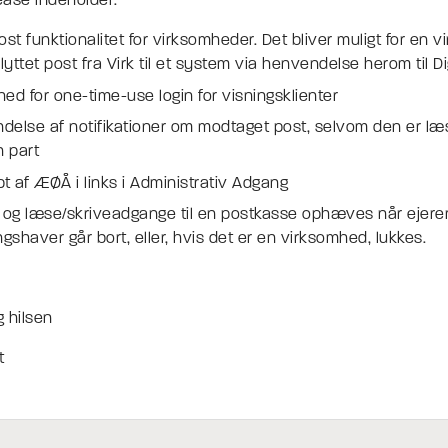
ease indeholder:
post funktionalitet for virksomheder. Det bliver muligt for en 
flyttet post fra Virk til et system via henvendelse herom til D
hed for one-time-use login for visningsklienter
delse af notifikationer om modtaget post, selvom den er læs
 part
t af ÆØÅ i links i Administrativ Adgang
og læse/skriveadgange til en postkasse ophæves når ejeren
gshaver går bort, eller, hvis det er en virksomhed, lukkes.
 hilsen
t