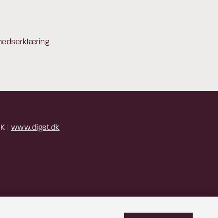
hedserklæring
 K |
www.digst.dk