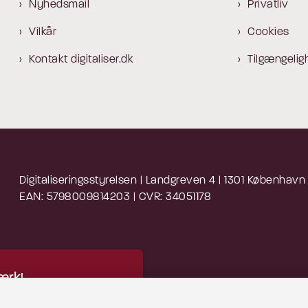
Nyhedsmail
Privatliv
Vilkår
Cookies
Kontakt digitaliser.dk
Tilgængelig
Digitaliseringsstyrelsen | Landgreven 4 | 1301 København
EAN: 5798009814203 | CVR: 34051178
rk!