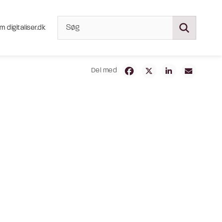
m digitaliser.dk
Del med