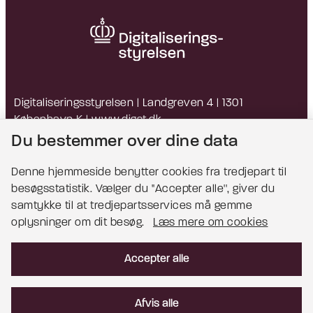
Digitaliseringsstyrelsen | Landgreven 4 | 1301
København K |
www.digst.dk
EAN: 5798009814203 | CVR: 34051178
Du bestemmer over dine data
Denne hjemmeside benytter cookies fra tredjepart til
besøgsstatistik. Vælger du ''Accepter alle'', giver du
Bemærk!
samtykke til at tredjepartsservices må gemme
oplysninger om dit besøg.
Læs mere om cookies
Dette indhold kræver cookies for at blive vist
korrekt.
Accepter alle
Læs mere om cookies
Afvis alle