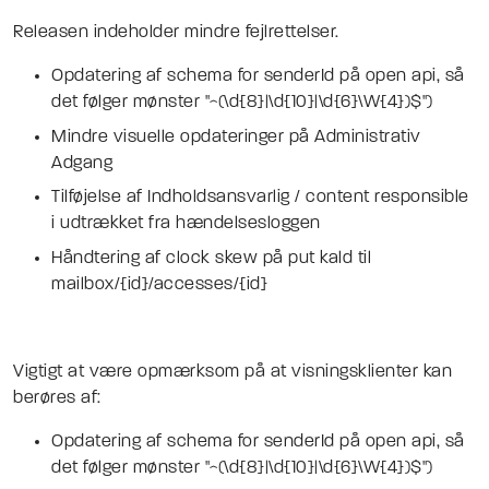
Releasen indeholder mindre fejlrettelser.
Opdatering af schema for senderId på open api, så
det følger mønster "^(\d{8}|\d{10}|\d{6}\W{4})$")
Mindre visuelle opdateringer på Administrativ
Adgang
Tilføjelse af Indholdsansvarlig / content responsible
i udtrækket fra hændelsesloggen
Håndtering af clock skew på put kald til
mailbox/{id}/accesses/{id}
Vigtigt at være opmærksom på at v
isningsklienter kan
berøres af:
Opdatering af schema for senderId på open api, så
det følger mønster "^(\d{8}|\d{10}|\d{6}\W{4})$")