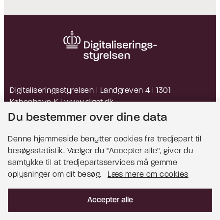
Digitaliseringsstyrelsen | Landgreven 4 | 1301
København K |
www.digst.dk
EAN: 5798009814203 | CVR: 34051178
Du bestemmer over dine data
Denne hjemmeside benytter cookies fra tredjepart til
besøgsstatistik. Vælger du ''Accepter alle'', giver du
Bemærk!
samtykke til at tredjepartsservices må gemme
oplysninger om dit besøg.
Læs mere om cookies
Dette indhold kræver cookies for at blive vist
korrekt.
Accepter alle
Læs mere om cookies