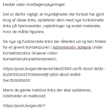
kladde uden modtageroplysninger.
Det er derfor vigtigt, at myndigheder der fortsat har gjort
brug af disse links, opdaterer dem med nye funktionelle
links på hjemmesider, vejledninger og andet materiale,
hvor de måtte figurere.
De nye og funktionelle links ser således ud og kan findes
for et givent kontaktpunkt i
Administrativ Adgang
under
Kontaktstruktur (kræver rollen
Kontaktstrukturadministrator):
https://post.borger.dk/send/1de00585-ce75-4ca2-8d3c-
8cf47332a037/08bdc66f-af45-4ba3-8d69-
5ec150885b31/
Mens de gamle inaktive links der skal opdateres,
indeholder et mailboxid:
https://post.borger.dk/?