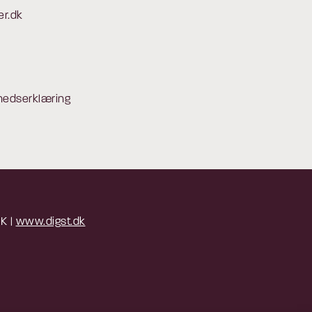
er.dk
hedserklæring
 K |
www.digst.dk