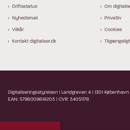
Driftsstatus
Om digitalis
Nyhedsmail
Privatliv
Vilkår
Cookies
Kontakt digitaliser.dk
Tilgængelig
Digitaliseringsstyrelsen | Landgreven 4 | 1301 København
EAN: 5798009814203 | CVR: 34051178