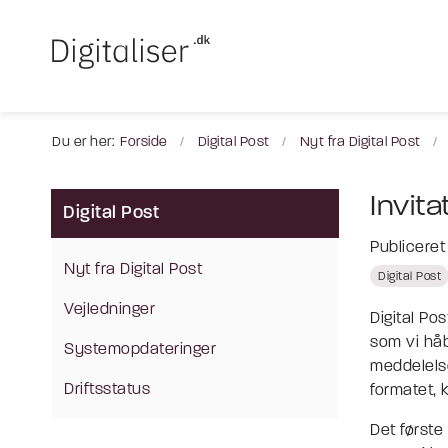
Du er her:
Forside
Digital Post
Nyt fra Digital Post
Invita
Digital Post
Publicere
Nyt fra Digital Post
Digital Post
Vejledninger
Digital Pos
som vi hå
Systemopdateringer
meddelelse
Driftsstatus
formatet,
Det første