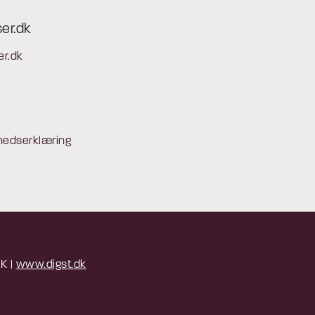
ser.dk
er.dk
hedserklæring
 K |
www.digst.dk