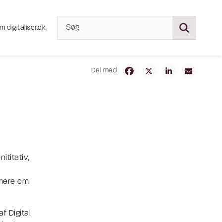
m digitaliser.dk
Del med
ititativ,
 mere om
f Digital