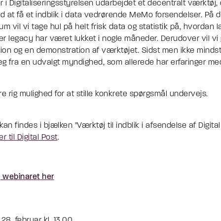
ar i Digitaliseringsstyrelsen udarbejdet et decentralt værktøj,
 at få et indblik i data vedrørende MeMo forsendelser. På d
 vil vi tage hul på helt frisk data og statistik på, hvordan 
ter legacy har været lukket i nogle måneder. Derudover vil vi
on og en demonstration af værktøjet. Sidst men ikke mindst 
 fra en udvalgt myndighed, som allerede har erfaringer med 
re rig mulighed for at stille konkrete spørgsmål undervejs.
an findes i bjælken "Værktøj til indblik i afsendelse af Digita
r til Digital Post
.
g webinaret her
28. februar kl. 13.00