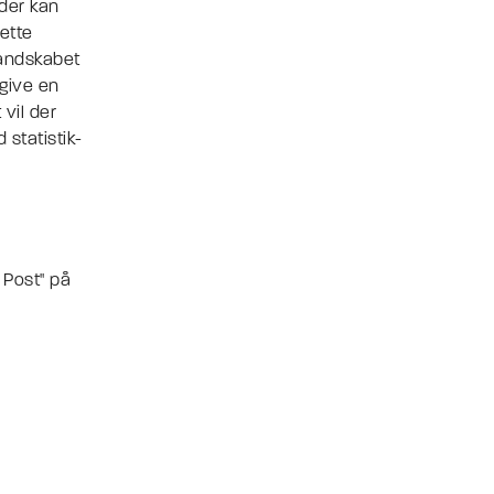
 der kan
ette
landskabet
 give en
vil der
statistik-
l Post" på