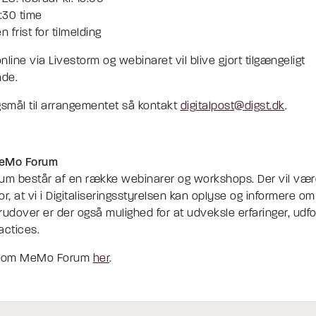
1:30 time
n frist for tilmelding
nline via Livestorm og webinaret vil blive gjort tilgængeligt
nde.
gsmål til arrangementet så kontakt
digitalpost@digst.dk
.
MeMo Forum
m består af en række webinarer og workshops. Der vil vær
or, at vi i Digitaliseringsstyrelsen kan oplyse og informere o
dover er der også mulighed for at udveksle erfaringer, udfo
actices.
 om MeMo Forum
her
.