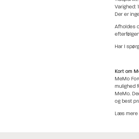
Varighed: 
Der er inge
Afholdes o
efterfølge
Har I spør
Kort om 
MeMo Foru
mulighed f
MeMo. Deru
og best pr
Læs mere