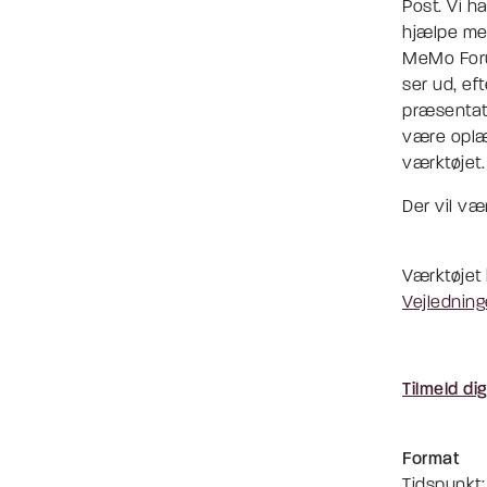
Post. Vi h
hjælpe med
MeMo Forum
ser ud, ef
præsentati
være oplæg
værktøjet.
Der vil væ
Værktøjet k
Vejledninge
Tilmeld di
Format
Tidspunkt: 