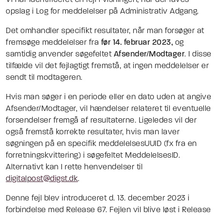
Vi har identificeret en fejl i visningen, når der laves
opslag i Log for meddelelser på Administrativ Adgang.
Det omhandler specifikt resultater, når man forsøger at
fremsøge meddelelser fra
før 14. februar 2023,
og
samtidig anvender søgefeltet
Afsender/Modtager
. I disse
tilfælde vil det fejlagtigt fremstå, at ingen meddelelser er
sendt til modtageren.
Hvis man søger i en periode eller en dato uden at angive
Afsender/Modtager, vil hændelser relateret til eventuelle
forsendelser fremgå af resultaterne. Ligeledes vil der
også fremstå korrekte resultater, hvis man laver
søgningen på en specifik meddelelsesUUID (fx fra en
forretningskvittering) i søgefeltet MeddelelsesID.
Alternativt kan I rette henvendelser til
digitalpost@digst.dk
.
Denne fejl blev introduceret d. 13. december 2023 i
forbindelse med Release 67. Fejlen vil blive løst i Release