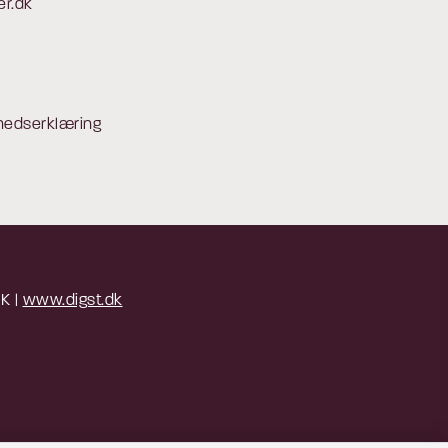
er.dk
hedserklæring
 K |
www.digst.dk