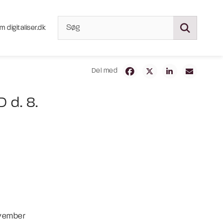
m digitaliser.dk
Del med
 d. 8.
ovember