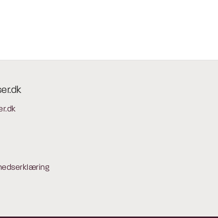
ser.dk
er.dk
hedserklæring