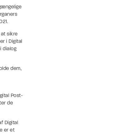
lgængelige
organers
021.
at sikre
 i Digital
i dialog
holde dem,
gital Post-
ter de
f Digital
e er et