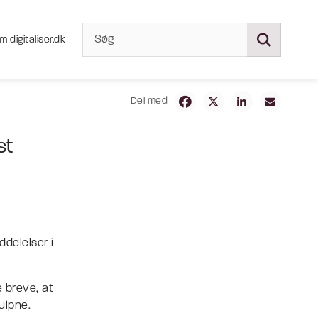
m digitaliser.dk
Del med
st
delelser i
 breve, at
ulpne.