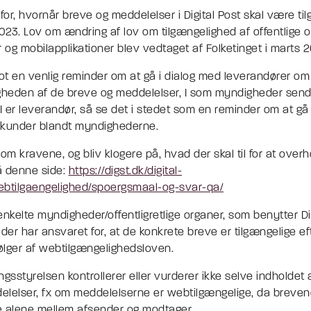
 for, hvornår breve og meddelelser i Digital Post skal være ti
i 2023. Lov om ændring af lov om tilgængelighed af offentlige 
og mobilapplikationer blev vedtaget af Folketinget i marts 2
t en venlig reminder om at gå i dialog med leverandører om 
gheden af de breve og meddelelser, I som myndigheder sender
 I er leverandør, så se det i stedet som en reminder om at gå 
 kunder blandt myndighederne.
m kravene, og bliv klogere på, hvad der skal til for at over
å denne side:
https://digst.dk/digital-
ebtilgaengelighed/spoergsmaal-og-svar-qa/
enkelte myndigheder/offentligretlige organer, som benytter Di
 der har ansvaret for, at de konkrete breve er tilgængelige ef
følger af webtilgængelighedsloven.
ingsstyrelsen kontrollerer eller vurderer ikke selve indholdet a
lelser, fx om meddelelserne er webtilgængelige, da breven
e alene mellem afsender og modtager.