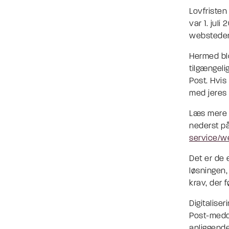
Lovfristen
var 1. jul
websteder 
Hermed blo
tilgængeli
Post. Hvis
med jeres
Læs mere o
nederst p
service/w
Det er de 
løsningen,
krav, der 
Digitaliser
Post-medde
anliggend