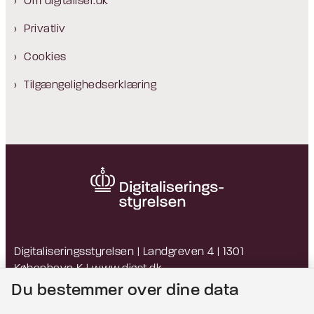
Om digitaliser.dk
Privatliv
Cookies
Tilgængelighedserklæring
Digitaliseringsstyrelsen | Landgreven 4 | 1301
København K |
www.digst.dk
EAN: 5798009814203 | CVR: 34051178
Du bestemmer over dine data