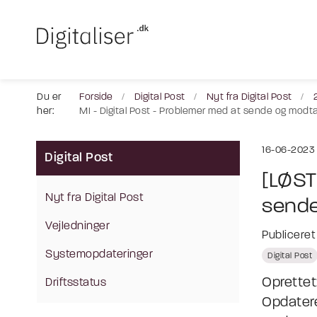
Du er
Forside
Digital Post
Nyt fra Digital Post
her:
MI - Digital Post - Problemer med at sende og mo
16-06-2023 
Digital Post
[LØST
Nyt fra Digital Post
sende
Vejledninger
Publicere
Systemopdateringer
Digital Post
Oprettet
Driftsstatus
Opdatere