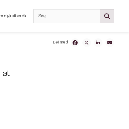
m digitaliser.dk
Del med
 at