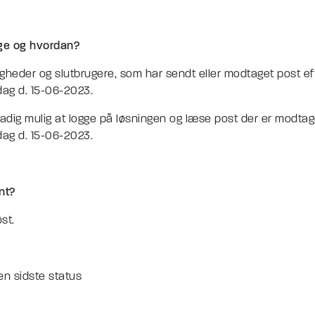
ge og hvordan?
gheder og slutbrugere, som har sendt eller modtaget post efte
dag d. 15-06-2023.
adig mulig at logge på løsningen og læse post der er modtaget
dag d. 15-06-2023.
ont?
øst.
en sidste status