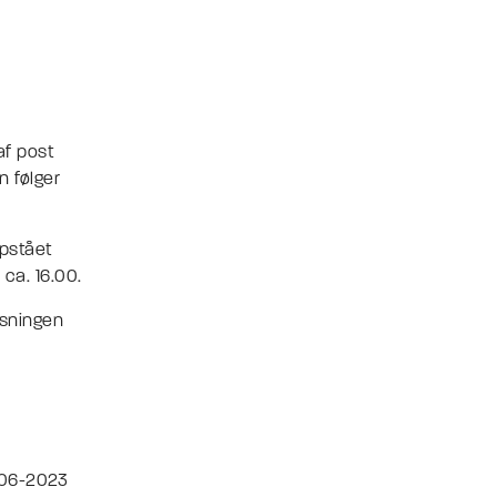
af post
n følger
opstået
ca. 16.00.
øsningen
5-06-2023