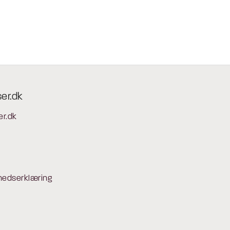
ser.dk
er.dk
hedserklæring