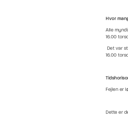
Hvor man
Alle myndi
16.00 tors
Det var st
16.00 tors
Tidshoris
Fejlen er l
Dette er d