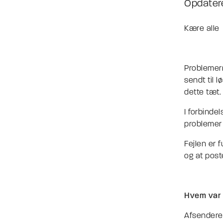
Opdatere
Kære alle
Problemern
sendt til 
dette tæ
I forbinde
problemer 
Fejlen er 
og at post
Hvem var 
Afsendere 