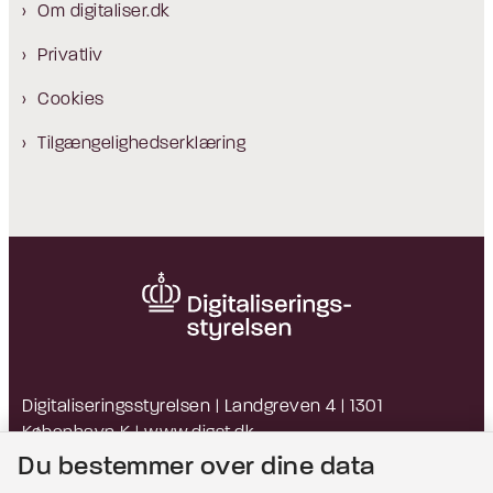
Om digitaliser.dk
Privatliv
Cookies
Tilgængelighedserklæring
Digitaliseringsstyrelsen | Landgreven 4 | 1301
København K |
www.digst.dk
EAN: 5798009814203 | CVR: 34051178
Du bestemmer over dine data