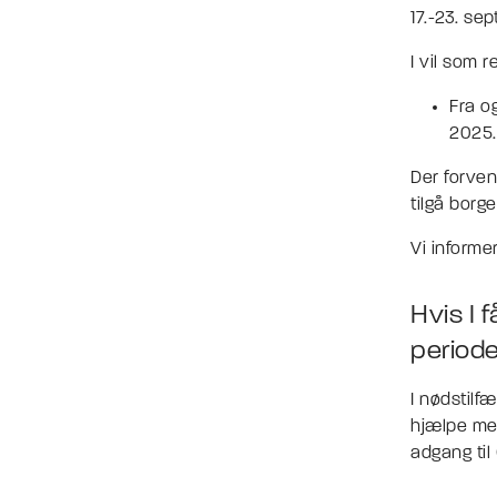
17.-23. se
I vil som 
Fra o
2025.
Der forven
tilgå borge
Vi informe
Hvis I 
periode
I nødstilf
hjælpe med
adgang til