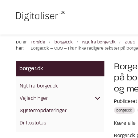
Du er
Forside
borger.dk
Nyt fra borger.dk
2025
her:
Borger.dk – OBS – I kan ikke redigere tekster på bor
Borge
borger.dk
på bo
Nyt fra borger.dk
og me
Vejledninger
Publicere
Systemopdateringer
borger.dk
Driftsstatus
Kære alle
Borger.dk 