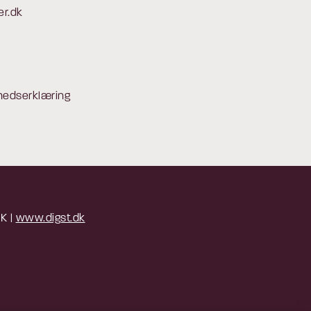
er.dk
hedserklæring
 K |
www.digst.dk