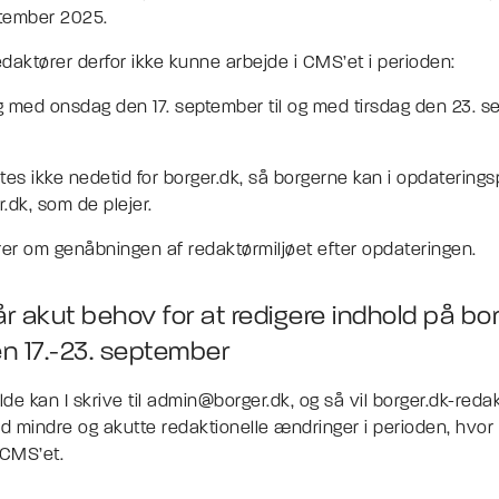
ptember 2025.
redaktører derfor ikke kunne arbejde i CMS’et i perioden:
g med onsdag den 17. september til og med tirsdag den 23. 
tes ikke nedetid for borger.dk, så borgerne kan i opdatering
r.dk, som de plejer.
rer om genåbningen af redaktørmiljøet efter opdateringen.
får akut behov for at redigere indhold på bor
n 17.-23. september
ælde kan I skrive til admin@borger.dk, og så vil borger.dk-reda
 mindre og akutte redaktionelle ændringer i perioden, hvor 
 CMS’et.