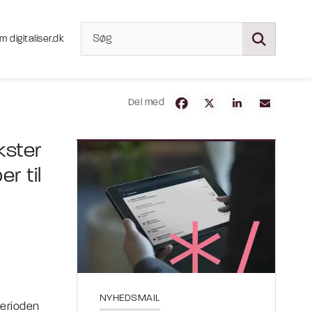
m digitaliser.dk
Del med
kster
r til
NYHEDSMAIL
perioden