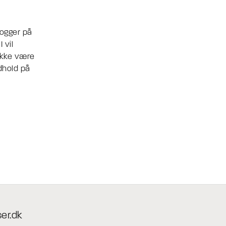
logger på
 vil
 ikke være
ndhold på
ser.dk