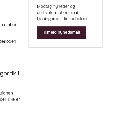
Modtag nyheder og
driftsinformation fra it-
løsningerne i din indbakke.
september
Tilmeld nyhedsmail
sperioden
ger.dk i
ktionen
der ikke er