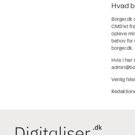
Hvad bl
Borger.dk 
CMS’et fra
opleve min
behov for 
borger.dk.
Hvis I har 
admin@bor
Venlig hil
Redaktione