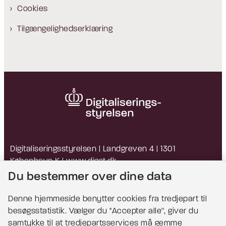
Cookies
Tilgængelighedserklæring
Digitaliseringsstyrelsen | Landgreven 4 | 1301
København K |
www.digst.dk
EAN: 5798009814203 | CVR: 34051178
Du bestemmer over dine data
Denne hjemmeside benytter cookies fra tredjepart til
besøgsstatistik. Vælger du ''Accepter alle'', giver du
Bemærk!
samtykke til at tredjepartsservices må gemme