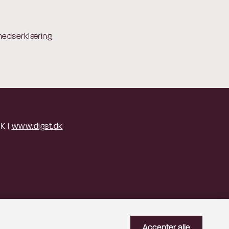
hedserklæring
 K |
www.digst.dk
Accepter alle