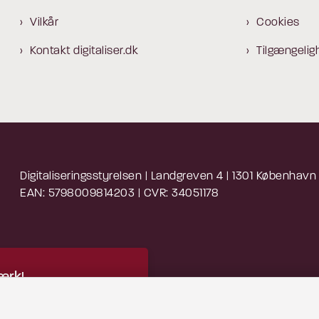
Vilkår
Cookies
Kontakt digitaliser.dk
Tilgængelig
Digitaliseringsstyrelsen | Landgreven 4 | 1301 København
EAN: 5798009814203 | CVR: 34051178
rk!
 indhold kræver cookies