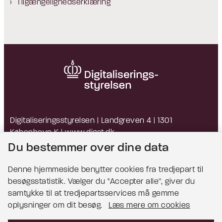
Tilgængelighedserklæring
Digitaliseringsstyrelsen | Landgreven 4 | 1301
København K |
www.digst.dk
EAN: 5798009814203 | CVR: 34051178
Du bestemmer over dine data
Denne hjemmeside benytter cookies fra tredjepart til
besøgsstatistik. Vælger du ''Accepter alle'', giver du
Bemærk!
samtykke til at tredjepartsservices må gemme
oplysninger om dit besøg.
Læs mere om cookies
Dette indhold kræver cookies for at blive vist