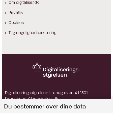
Om digitaliser.dk
Privatliv
Cookies
Tilgængelighedserklæring
Digitaliseringsstyrelsen | Landgreven 4 | 1301
København K |
www.digst.dk
EAN: 5798009814203 | CVR: 34051178
Du bestemmer over dine data