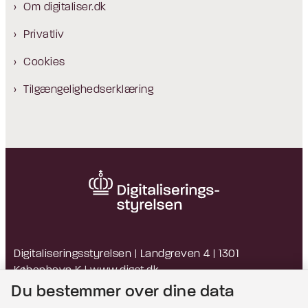
Om digitaliser.dk
Privatliv
Cookies
Tilgængelighedserklæring
Digitaliseringsstyrelsen | Landgreven 4 | 1301
København K |
www.digst.dk
EAN: 5798009814203 | CVR: 34051178
Du bestemmer over dine data